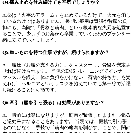
Q4.痛み止めを飲み続けても平気でしょうか？
A.薬は「火事のアラーム」を止めているだけで、火元を消し
ているわけではありません。 長期の服用は胃腸や腎臓の負
担にも。当院で「骨格と筋肉」という根本的な火元を処置す
ることで、少しずつお薬から卒業していくためのプランを一
緒に立てていきましょう。
Q5.重いものを持つ仕事ですが、続けられますか？
A.「腹圧（お腹の支える力）」をマスターし、骨盤を安定さ
せれば続けられます。 当院のEMSトレーニングでインナー
マッスルを鍛え、体に負担をかけない「荷物の持ち方」を覚
えれば、ヘルニアというリスクを抱えていても第一線で活躍
し続けることは可能です。
Q6.牽引（腰を引っ張る）は効果がありますか？
A.一時的には楽になりますが、筋肉が緊張したまま引っ張る
と逆効果になることもあります。 当院では、機械で引っ張
るのではなく、手技で「筋肉の癒着を剥がす」ことで、関節