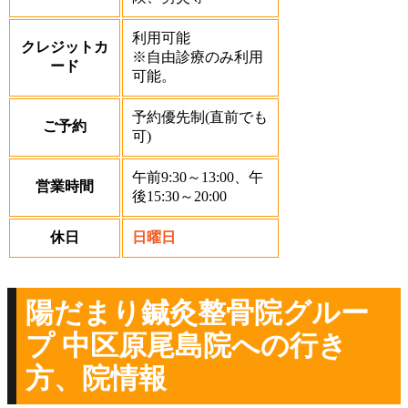
利用可能
クレジットカ
※自由診療のみ利用
ード
可能。
予約優先制(直前でも
ご予約
可)
午前9:30～13:00、午
営業時間
後15:30～20:00
休日
日曜日
陽だまり鍼灸整骨院グルー
プ 中区原尾島院への行き
方、院情報