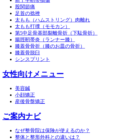
前十字靭帯損傷
股関節痛
足首の捻挫
太もも（ハムストリング）肉離れ
太もも打撲（モモカン）
第5中足骨基部裂離骨折（下駄骨折）
腸脛靭帯炎（ランナー膝）
膝蓋骨骨折（膝のお皿の骨折）
膝蓋骨脱臼
シンスプリント
女性向けメニュー
美容鍼
小顔矯正
産後骨盤矯正
ご案内ナビ
なぜ整骨院は保険が使えるのか？
整体と整形外科との違いは？