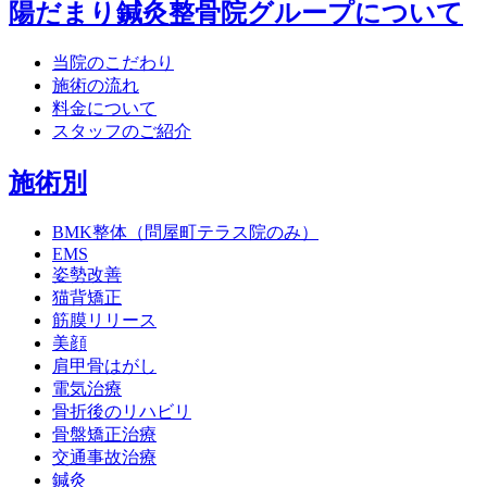
陽だまり鍼灸整骨院グループについて
当院のこだわり
施術の流れ
料金について
スタッフのご紹介
施術別
BMK整体（問屋町テラス院のみ）
EMS
姿勢改善
猫背矯正
筋膜リリース
美顔
肩甲骨はがし
電気治療
骨折後のリハビリ
骨盤矯正治療
交通事故治療
鍼灸