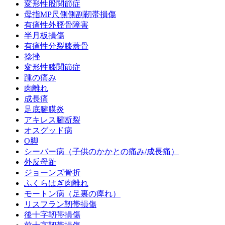
変形性股関節症
母指MP尺側側副靭帯損傷
有痛性外脛骨障害
半月板損傷
有痛性分裂膝蓋骨
捻挫
変形性膝関節症
踵の痛み
肉離れ
成長痛
足底腱膜炎
アキレス腱断裂
オスグッド病
O脚
シーバー病（子供のかかとの痛み/成長痛）
外反母趾
ジョーンズ骨折
ふくらはぎ肉離れ
モートン病（足裏の痺れ）
リスフラン靭帯損傷
後十字靭帯損傷