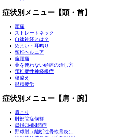
症状別メニュー【頭・首】
頭痛
ストレートネック
自律神経とは？
めまい・耳鳴り
頚椎ヘルニア
偏頭痛
薬を使わない頭痛の治し方
頚椎症性神経根症
寝違え
眼精疲労
症状別メニュー【肩・腕】
肩こり
肘部管症候群
母指CM関節症
野球肘（離断性骨軟骨炎）