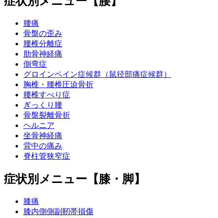
症状別メニュー【腰】
腰痛
骨盤の歪み
腰椎分離症
肋骨神経痛
側弯症
グロインペイン症候群（鼠径部痛症候群）
胸椎・腰椎圧迫骨折
腰椎すべり症
ぎっくり腰
骨盤裂離骨折
ヘルニア
坐骨神経痛
背中の痛み
脊柱管狭窄症
症状別メニュー【膝・脚】
膝痛
膝内側側副靭帯損傷