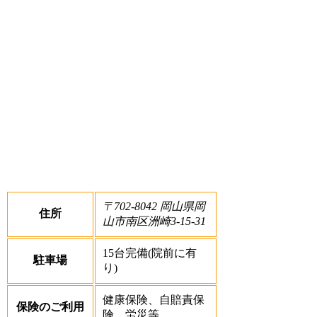
〒702-8042 岡山県岡
住所
山市南区洲崎3-15-31
15台完備(院前に有
駐車場
り)
健康保険、自賠責保
保険のご利用
険、労災等