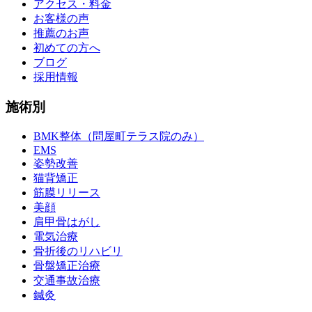
アクセス・料金
お客様の声
推薦のお声
初めての方へ
ブログ
採用情報
施術別
BMK整体（問屋町テラス院のみ）
EMS
姿勢改善
猫背矯正
筋膜リリース
美顔
肩甲骨はがし
電気治療
骨折後のリハビリ
骨盤矯正治療
交通事故治療
鍼灸