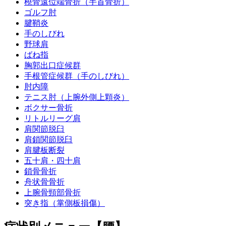
橈骨遠位端骨折（手首骨折）
ゴルフ肘
腱鞘炎
手のしびれ
野球肩
ばね指
胸郭出口症候群
手根管症候群（手のしびれ）
肘内障
テニス肘（上腕外側上顆炎）
ボクサー骨折
リトルリーグ肩
肩関節脱臼
肩鎖関節脱臼
肩腱板断裂
五十肩・四十肩
鎖骨骨折
舟状骨骨折
上腕骨頸部骨折
突き指（掌側板損傷）