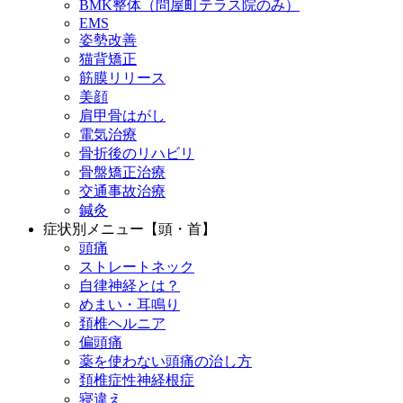
BMK整体（問屋町テラス院のみ）
EMS
姿勢改善
猫背矯正
筋膜リリース
美顔
肩甲骨はがし
電気治療
骨折後のリハビリ
骨盤矯正治療
交通事故治療
鍼灸
症状別メニュー【頭・首】
頭痛
ストレートネック
自律神経とは？
めまい・耳鳴り
頚椎ヘルニア
偏頭痛
薬を使わない頭痛の治し方
頚椎症性神経根症
寝違え