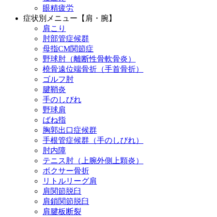
眼精疲労
症状別メニュー【肩・腕】
肩こり
肘部管症候群
母指CM関節症
野球肘（離断性骨軟骨炎）
橈骨遠位端骨折（手首骨折）
ゴルフ肘
腱鞘炎
手のしびれ
野球肩
ばね指
胸郭出口症候群
手根管症候群（手のしびれ）
肘内障
テニス肘（上腕外側上顆炎）
ボクサー骨折
リトルリーグ肩
肩関節脱臼
肩鎖関節脱臼
肩腱板断裂