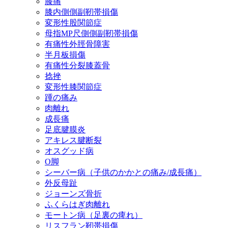
膝痛
膝内側側副靭帯損傷
変形性股関節症
母指MP尺側側副靭帯損傷
有痛性外脛骨障害
半月板損傷
有痛性分裂膝蓋骨
捻挫
変形性膝関節症
踵の痛み
肉離れ
成長痛
足底腱膜炎
アキレス腱断裂
オスグッド病
O脚
シーバー病（子供のかかとの痛み/成長痛）
外反母趾
ジョーンズ骨折
ふくらはぎ肉離れ
モートン病（足裏の痺れ）
リスフラン靭帯損傷