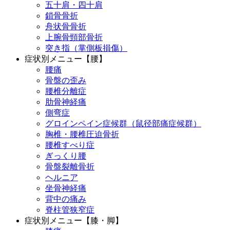
五十肩・四十肩
鎖骨骨折
舟状骨骨折
上腕骨頸部骨折
突き指（掌側板損傷）
症状別メニュー【腰】
腰痛
骨盤の歪み
腰椎分離症
肋骨神経痛
側弯症
グロインペイン症候群（鼠径部痛症候群）
胸椎・腰椎圧迫骨折
腰椎すべり症
ぎっくり腰
骨盤裂離骨折
ヘルニア
坐骨神経痛
背中の痛み
脊柱管狭窄症
症状別メニュー【膝・脚】