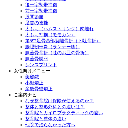
後十字靭帯損傷
前十字靭帯損傷
股関節痛
足首の捻挫
太もも（ハムストリング）肉離れ
太もも打撲（モモカン）
第5中足骨基部裂離骨折（下駄骨折）
腸脛靭帯炎（ランナー膝）
膝蓋骨骨折（膝のお皿の骨折）
膝蓋骨脱臼
シンスプリント
女性向けメニュー
美容鍼
小顔矯正
産後骨盤矯正
ご案内ナビ
なぜ整骨院は保険が使えるのか？
整体と整形外科との違いは？
整骨院とカイロプラクティックの違い
整骨院と整体の違い
他院で治らなかった方へ