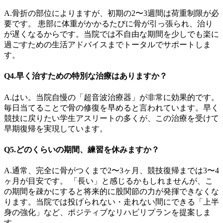
A.骨折の部位によりますが、初期の2〜3週間は荷重制限が必
要です。 患部に体重がかかるたびに骨が引っ張られ、治り
が遅くなるからです。当院では不自由な期間を少しでも楽に
過ごすための生活アドバイスまでトータルでサポートしま
す。
Q4.早く治すための特別な治療はありますか？
A.はい。当院自慢の「超音波治療器」が非常に効果的です。
毎日当てることで骨の修復を早めると言われています。早く
競技に戻りたい学生アスリートの多くが、この治療を受けて
早期復帰を実現しています。
Q5.どのくらいの期間、練習を休みますか？
A.通常、完全に骨がつくまで2〜3ヶ月、競技復帰までは3〜4
ヶ月が目安です。 「長い」と感じるかもしれませんが、こ
の期間を疎かにすると将来的に股関節の力が発揮できなくな
ります。当院では投げられない・走れない間にできる「上半
身の強化」など、ポジティブなリハビリプランを提案しま
す。