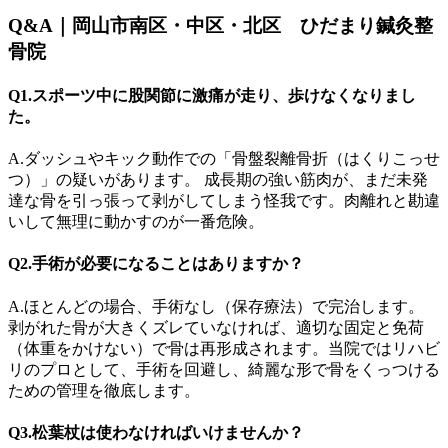
Q&A｜岡山市南区・中区・北区 ひだまり鍼灸整
骨院
Q1.スポーツ中に股関節に激痛が走り、歩けなくなりまし
た。
A.ダッシュやキック動作での「骨盤裂離骨折（はくりこっせ
つ）」の疑いがあります。 成長期の強い筋肉が、まだ未発
達な骨を引っ張って剥がしてしまう怪我です。肉離れと勘違
いして無理に動かすのが一番危険。
Q2.手術が必要になることはありますか？
A.ほとんどの場合、手術なし（保存療法）で完治します。
剥がれた骨が大きくズレていなければ、適切な固定と免荷
（体重をかけない）で骨は再形成されます。当院ではリハビ
リのプロとして、手術を回避し、綺麗な形で骨をくっつける
ための管理を徹底します。
Q3.松葉杖は使わなければいけませんか？