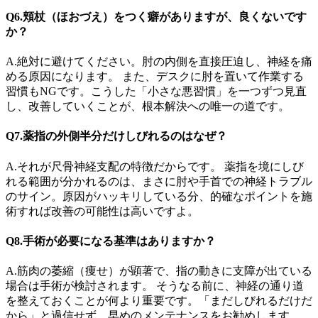
Q6.頬杖（ほおづえ）をつく癖がありますが、良くないです
か？
A.絶対に避けてください。肘の内側を直接圧迫し、神経を痛
める原因になります。 また、デスクに肘を置いて作業する
習慣もNGです。こうした「小さな悪習慣」を一つずつ見直
し、改善していくことが、根本解決への唯一の道です。
Q7.薬指の外側半分だけしびれるのはなぜ？
A.それが尺骨神経支配の特徴だからです。 薬指を境にしび
れる範囲が分かれるのは、まさに肘や手首での神経トラブル
のサイン。原因がハッキリしている分、的確なポイントを施
術すれば改善の可能性は高いですよ。
Q8.手術が必要になる基準はありますか？
A.筋肉の萎縮（痩せ）が顕著で、指の動きに支障が出ている
場合は手術が検討されます。 そうなる前に、神経の通り道
を整えておくことが何より重要です。「まだしびれるだけだ
から」と過信せず、早めのメンテナンスをお勧めします。