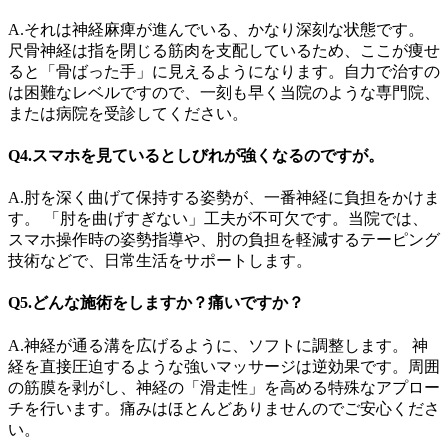
A.それは神経麻痺が進んでいる、かなり深刻な状態です。
尺骨神経は指を閉じる筋肉を支配しているため、ここが痩せ
ると「骨ばった手」に見えるようになります。自力で治すの
は困難なレベルですので、一刻も早く当院のような専門院、
または病院を受診してください。
Q4.スマホを見ているとしびれが強くなるのですが。
A.肘を深く曲げて保持する姿勢が、一番神経に負担をかけま
す。 「肘を曲げすぎない」工夫が不可欠です。当院では、
スマホ操作時の姿勢指導や、肘の負担を軽減するテーピング
技術などで、日常生活をサポートします。
Q5.どんな施術をしますか？痛いですか？
A.神経が通る溝を広げるように、ソフトに調整します。 神
経を直接圧迫するような強いマッサージは逆効果です。周囲
の筋膜を剥がし、神経の「滑走性」を高める特殊なアプロー
チを行います。痛みはほとんどありませんのでご安心くださ
い。