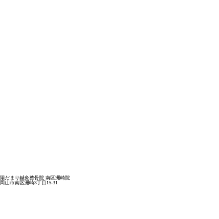
陽だまり鍼灸整骨院
南区洲崎院
岡山市南区洲崎3丁目15-31